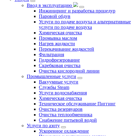
Ввод в эксплуатацию
Инжиниринг и разработка процедур
Паровой обдув
Услуги по подаче воздуха и альтернативные
услуги по подаче воздуха
Химическая очистка
Промывка маслом
Нагрев жидкости
Перекачивание жидкостей
Фильтрация
Гидрофрезерование
Скребковая очистка
Очистка кислородной линии
Промышленные услуги
Вакуумные услуги
Службы Steam
Услуги водоснабжения
Химическая очистка
Техническое обслуживание Пиггинг
Очистка резервуаров
Очистка теплообменника
Снабжение питьевой водой
Услуги по азоту
Ускоренное охлаждение