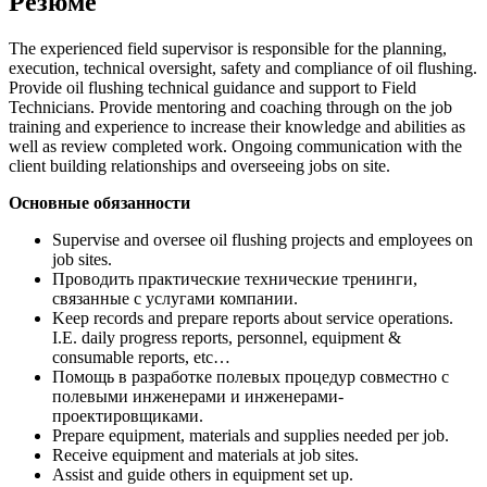
Резюме
The experienced field supervisor is responsible for the planning,
execution, technical oversight, safety and compliance of oil flushing.
Provide oil flushing technical guidance and support to Field
Technicians. Provide mentoring and coaching through on the job
training and experience to increase their knowledge and abilities as
well as review completed work. Ongoing communication with the
client building relationships and overseeing jobs on site.
Основные обязанности
Supervise and oversee oil flushing projects and employees on
job sites.
Проводить практические технические тренинги,
связанные с услугами компании.
Keep records and prepare reports about service operations.
I.E. daily progress reports, personnel, equipment &
consumable reports, etc…
Помощь в разработке полевых процедур совместно с
полевыми инженерами и инженерами-
проектировщиками.
Prepare equipment, materials and supplies needed per job.
Receive equipment and materials at job sites.
Assist and guide others in equipment set up.