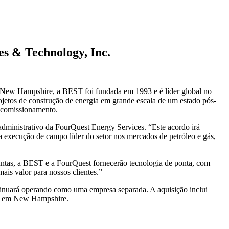
s & Technology, Inc.
ew Hampshire, a BEST foi fundada em 1993 e é líder global no
ojetos de construção de energia em grande escala de um estado pós-
 comissionamento.
 administrativo da FourQuest Energy Services. “Este acordo irá
a execução de campo líder do setor nos mercados de petróleo e gás,
untas, a BEST e a FourQuest fornecerão tecnologia de ponta, com
ais valor para nossos clientes.”
inuará operando como uma empresa separada. A aquisição inclui
ada em New Hampshire.