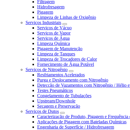
Filtragem
Hidrofresagem
Pigagem
Limpeza de Linhas de Oxigênio
Serviços Industriais
Serviços de Vácuo
Serviços de Vapor
Serviços de Água
Limpeza Química
Pigagem de Manutenção
Limpeza de Tanques
Limpeza de Trocadores de Calor
Fornecimento de Água Potável
Serviços de Nitrogênio
Resfriamentos Acelerados
Purga e Deslocamento com Nitrogênio
Detecção de Vazamentos com Nitrogênio / Hélio e
Testes Pneumáticos
Congelamento de Tubulações
Upstream/Downhole
Secagem e Preservação
Serviços de Dutos
Caracterização de Produto, Pigagem e Frequência
Aplicações de Pigagem com Bateladas Químicas
Engenharia de Superfície / Hidrofresagem