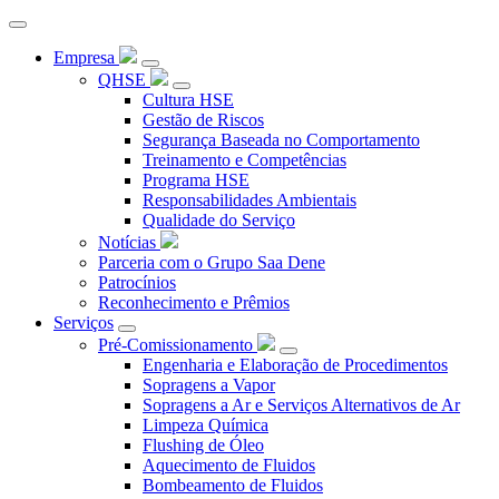
Empresa
QHSE
Cultura HSE
Gestão de Riscos
Segurança Baseada no Comportamento
Treinamento e Competências
Programa HSE
Responsabilidades Ambientais
Qualidade do Serviço
Notícias
Parceria com o Grupo Saa Dene
Patrocínios
Reconhecimento e Prêmios
Serviços
Pré-Comissionamento
Engenharia e Elaboração de Procedimentos
Sopragens a Vapor
Sopragens a Ar e Serviços Alternativos de Ar
Limpeza Química
Flushing de Óleo
Aquecimento de Fluidos
Bombeamento de Fluidos