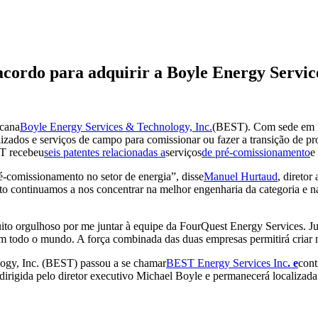
cordo para adquirir a Boyle Energy Service
icana
Boyle Energy Services & Technology, Inc.
(BEST). Com sede em N
zados e serviços de campo para comissionar ou fazer a transição de pr
ST recebeu
seis patentes relacionadas a
serviços
de pré-comissionamento
e
ré-comissionamento no setor de energia”, disse
Manuel Hurtaud
, diretor
to continuamos a nos concentrar na melhor engenharia da categoria e n
ito orgulhoso por me juntar à equipe da FourQuest Energy Services. J
em todo o mundo. A força combinada das duas empresas permitirá criar m
logy, Inc. (BEST) passou a se chamar
BEST Energy Services Inc
. e
cont
 dirigida pelo diretor executivo Michael Boyle e permanecerá localiz