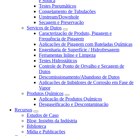
e Sônica
Testes Pneumáticos
Congelamento de Tubulações
Upstream/Downhole
Secagem e Preservação
Serviços de Dutos
Caracterização de Produto, Pigagem e
Frequência de Pigagem
Aplicações de Pigagem com Bateladas Químicas
Engenharia de Superfície / Hidrofresagem
Ferramentas Inline e Limpeza
Testes Hidrostáticos
Controle de Ponto de Orvalho e Secagem de
Dutos
Descomissionamento/Abandono de Dutos
Aplicações de Inibidores de Corrosão em Fase de
Vapor
Produtos Químicos
Aplicação de Produtos Químicos
Desgaseificação e Descontaminação
Recursos
Estudos de Caso
Blog: Insights da Indústria
Biblioteca
Mídia e Publicações