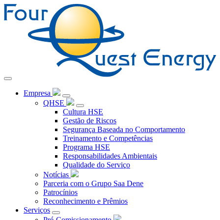
Pular
para
o
Conteúdo
Empresa
QHSE
Cultura HSE
Gestão de Riscos
Segurança Baseada no Comportamento
Treinamento e Competências
Programa HSE
Responsabilidades Ambientais
Qualidade do Serviço
Notícias
Parceria com o Grupo Saa Dene
Patrocínios
Reconhecimento e Prêmios
Serviços
Pré-Comissionamento