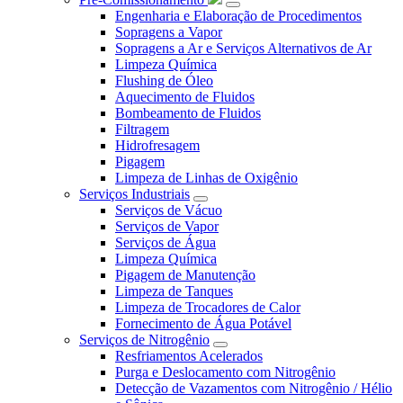
Engenharia e Elaboração de Procedimentos
Sopragens a Vapor
Sopragens a Ar e Serviços Alternativos de Ar
Limpeza Química
Flushing de Óleo
Aquecimento de Fluidos
Bombeamento de Fluidos
Filtragem
Hidrofresagem
Pigagem
Limpeza de Linhas de Oxigênio
Serviços Industriais
Serviços de Vácuo
Serviços de Vapor
Serviços de Água
Limpeza Química
Pigagem de Manutenção
Limpeza de Tanques
Limpeza de Trocadores de Calor
Fornecimento de Água Potável
Serviços de Nitrogênio
Resfriamentos Acelerados
Purga e Deslocamento com Nitrogênio
Detecção de Vazamentos com Nitrogênio / Hélio