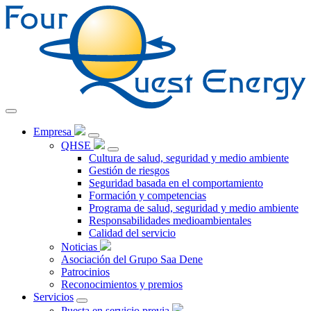
Ir
al
contenido
Empresa
QHSE
Cultura de salud, seguridad y medio ambiente
Gestión de riesgos
Seguridad basada en el comportamiento
Formación y competencias
Programa de salud, seguridad y medio ambiente
Responsabilidades medioambientales
Calidad del servicio
Noticias
Asociación del Grupo Saa Dene
Patrocinios
Reconocimientos y premios
Servicios
Puesta en servicio previa